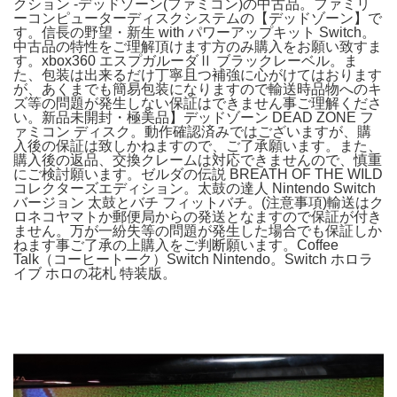
クション -デッドゾーン(ファミコン)の中古品。ファミリ
ーコンピューターディスクシステムの【デッドゾーン】で
す。信長の野望・新生 with パワーアップキット Switch。
中古品の特性をご理解頂けます方のみ購入をお願い致すま
す。xbox360 エスプガルーダⅡ ブラックレーベル。ま
た、包装は出来るだけ丁寧且つ補強に心がけてはおります
が、あくまでも簡易包装になりますので輸送時品物へのキ
ズ等の問題が発生しない保証はできません事ご理解くださ
い。新品未開封・極美品】デッドゾーン DEAD ZONE フ
ァミコン ディスク。動作確認済みではございますが、購
入後の保証は致しかねますので、ご了承願います。また、
購入後の返品、交換クレームは対応できませんので、慎重
にご検討願います。ゼルダの伝説 BREATH OF THE WILD
コレクターズエディション。太鼓の達人 Nintendo Switch
バージョン 太鼓とバチ フィットバチ。(注意事項)輸送はク
ロネコヤマトか郵便局からの発送となますので保証が付き
ません。万が一紛失等の問題が発生した場合でも保証しか
ねます事ご了承の上購入をご判断願います。Coffee
Talk（コーヒートーク）Switch Nintendo。Switch ホロラ
イブ ホロの花札 特装版。