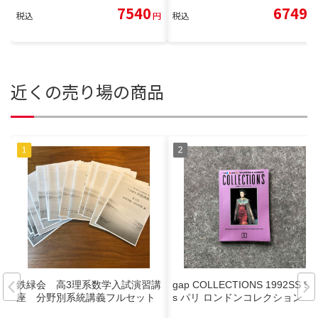
7540
6749
税込
円
税込
円
近くの売り場の商品
鉄緑会 高3理系数学入試演習講
gap COLLECTIONS 1992SS 90
座 分野別系統講義フルセット
s パリ ロンドンコレクション