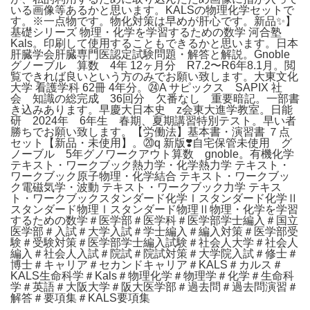
いる画像等あるかと思います。KALSの物理化学セットで
す。※一点物です。物化対策は早めが肝心です。新品✨】
基礎シリーズ 物理・化学を学習するための数学 河合塾
Kals。印刷して使用することもできるかと思います。日本
肝臓学会肝臓専門医認定試験問題・解答と解説。Gnoble
グノーブル 算数 4年 12ヶ月分 R7.2〜R6年8.1月。閲
覧できれば良いという方のみでお願い致します。大東文化
大学 看護学科 62冊 4年分。㉔A サピックス SAPIX 社
会 知識の総完成 36回分 欠番なし 重要暗記。一部書
き込みあります。早慶大日本史 z会東大進学教室。日能
研 2024年 6年生 春期、夏期講習特別テスト。早い者
勝ちでお願い致します。【労働法】基本書・演習書 ７点
セット【新品・未使用】。⑳q 新版❣️自宅保管未使用 グ
ノーブル 5年グノワークアウト算数 gnoble。有機化学
テキスト・ワークブック熱力学・化学熱力学 テキスト・
ワークブック原子物理・化学結合 テキスト・ワークブッ
ク電磁気学・波動 テキスト・ワークブック力学 テキス
ト・ワークブックスタンダード化学Ⅰスタンダード化学Ⅱ
スタンダード物理Ⅰスタンダード物理Ⅱ物理・化学を学習
するための数学＃医学部＃医学科＃医学部学士編入＃国立
医学部＃入試＃大学入試＃学士編入＃編入対策＃医学部受
験＃受験対策＃医学部学士編入試験＃社会人大学＃社会人
編入＃社会人入試＃院試＃院試対策＃大学院入試＃修士＃
博士＃キャリア＃セカンドキャリア＃KALS＃カルス＃
KALS生命科学＃Kals＃物理化学＃物理学＃化学＃生命科
学＃英語＃大阪大学＃阪大医学部＃過去問＃過去問演習＃
解答＃要項集＃KALS要項集