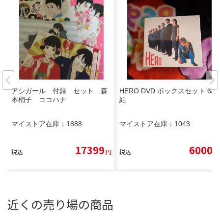
アシガール 付録 セット 森
HERO DVD ボックスセット 6枚
本梢子 ココハナ
組
マイストア在庫：
1888
マイストア在庫：
1043
17399
6000
税込
円
税込
円
近くの売り場の商品