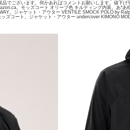
品でございます。何かあればコメントお願いします。値下げ等も可
orage, S : Amazon.ca。モッズコート オリーブ色 キルティング内
ット・アウター VENTILE SMOCK POLO by Ralph Laure
コート。ジャケット・アウター undercover KIMONO MOD