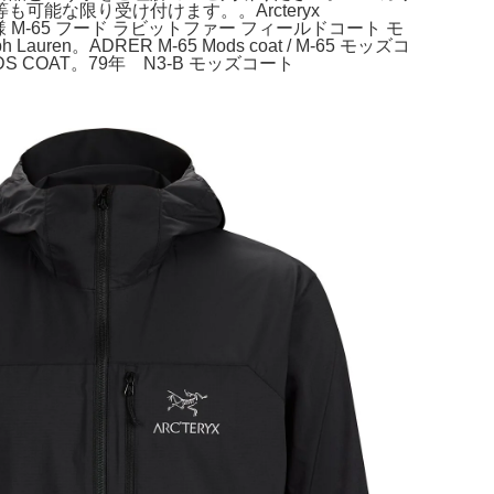
能な限り受け付けます。。Arcteryx
装。あ*あ様 M-65 フード ラビットファー フィールドコート モ
n。ADRER M-65 Mods coat / M-65 モッズコ
S COAT。79年 N3-B モッズコート