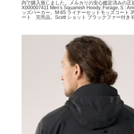
内で購入致しました。メルカリの安心鑑定済みの正規
X000007411 Men's Squamish Hoody, F
ッズパーカー。M-65 ライナーセットモッズコート 3WAY。ジャケ
ート 完売品。Scott ショット ブラックファー付きモッズ