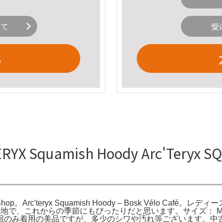
いて
受
る
quamish Hoody Arc'Teryx SQU
ke Shop。Arc'teryx Squamish Hoody – Bosk Vélo Café
。薄手の生地で、これからの季節にもぴったりだと思います。サイズ： M
回のみ着用の美品ですが、多少のシワや汚れ等ございます。中