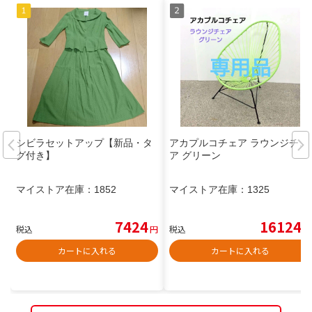
シビラセットアップ【新品・タ
アカプルコチェア ラウンジチェ
グ付き】
ア グリーン
マイストア在庫：
1852
マイストア在庫：
1325
7424
16124
税込
円
税込
円
カートに入れる
カートに入れる