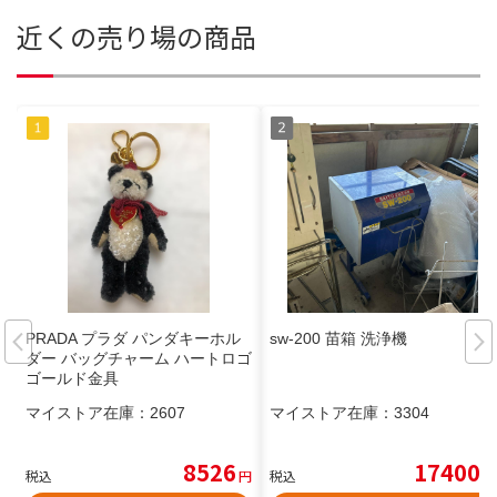
近くの売り場の商品
PRADA プラダ パンダキーホル
sw-200 苗箱 洗浄機
ダー バッグチャーム ハートロゴ
ゴールド金具
マイストア在庫：
2607
マイストア在庫：
3304
8526
17400
税込
円
税込
円