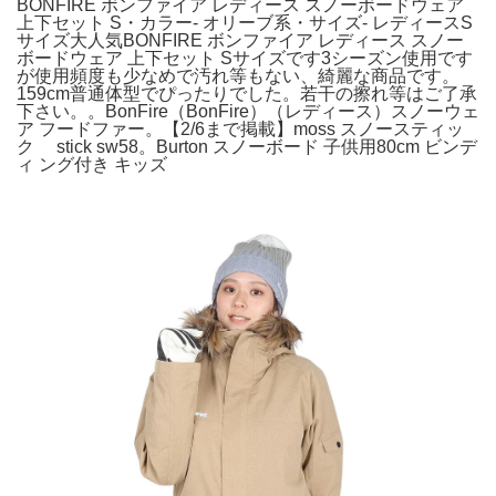
BONFIRE ボンファイア レディース スノーボードウェア
上下セット S・カラー- オリーブ系・サイズ- レディースS
サイズ大人気BONFIRE ボンファイア レディース スノー
ボードウェア 上下セット Sサイズです3シーズン使用です
が使用頻度も少なめで汚れ等もない、綺麗な商品です。
159cm普通体型でぴったりでした。若干の擦れ等はご了承
下さい。。BonFire（BonFire）（レディース）スノーウェ
ア フードファー。【2/6まで掲載】moss スノースティッ
ク stick sw58。Burton スノーボード 子供用80cm ビンデ
ィ ング付き キッズ