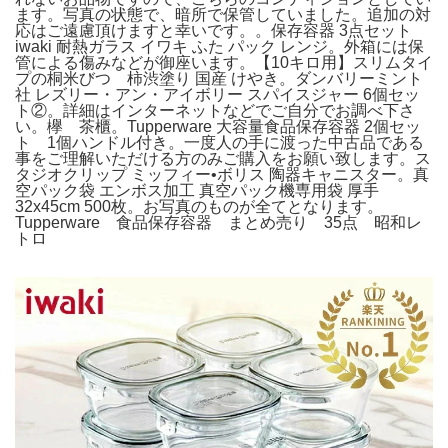
ます。写真の状態で、暗所で保管していました。追加の対
応はご遠慮頂けますと幸いです。。保存容器 3点セット
iwaki 耐熱ガラス イワキ ふた パック レンジ。外箱には保
管による傷みなどが御座います。【10キロ用】スリムタイ
プの桐米びつ 柿渋塗り 国産 けやき。ダンバリーミント
社 レズリー・アン・アイボリー スパイスジャー 6個セッ
ト②。詳細はインターネットなどでご自分でお調べ下さ
い。欅 茶櫃。Tupperware 大容量食品保存容器 2個セッ
ト 1個ハンドル付き。一度人の手に渡った中古品である
事をご理解いただける方のみご購入をお願い致します。ス
タジオクリップ ミッフィー•ボリス 陶器キャニスター。真
空パック袋 エンボス加工 真空パック機専用袋 厚手
32x45cm 500枚。お写真のものが全てとなります。
Tupperware 食品保存容器 まとめ売り 35点 昭和レ
トロ