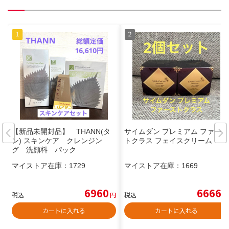
【新品未開封品】 THANN(タ
サイムダン プレミアム ファース
ン) スキンケア クレンジン
トクラス フェイスクリーム
グ 洗顔料 パック
マイストア在庫：
1729
マイストア在庫：
1669
6960
6666
税込
円
税込
円
カートに入れる
カートに入れる