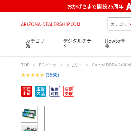
おかげさまで開設25周年
ARIZONA-DEALERSHIP.COM
カテゴリ一
デジタルチラ
Howto情
覧
シ
報
TOP
PCパーツ
メモリー
Crucial DDR4 24
(3568)