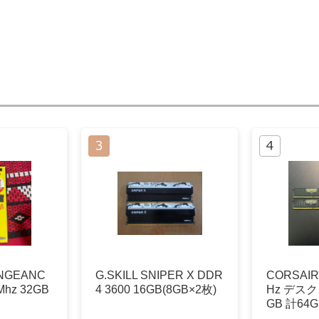
ENGEANC
G.SKILL SNIPER X DDR
CORSAIR
Mhz 32GB
4 3600 16GB(8GB×2枚)
Hz デスク
GB 計64G