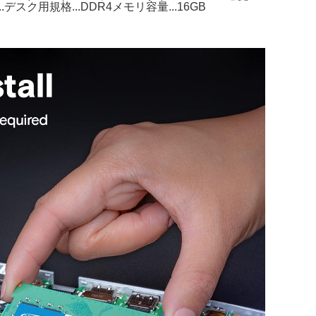
..デスク用規格...DDR4メモリ容量...16GB