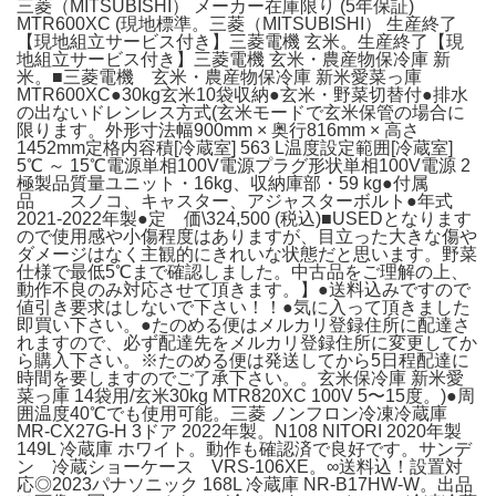
三菱（MITSUBISHI） メーカー在庫限り (5年保証)
MTR600XC (現地標準。三菱（MITSUBISHI） 生産終了
【現地組立サービス付き】三菱電機 玄米。生産終了【現
地組立サービス付き】三菱電機 玄米・農産物保冷庫 新
米。■三菱電機 玄米・農産物保冷庫 新米愛菜っ庫
MTR600XC●30kg玄米10袋収納●玄米・野菜切替付●排水
の出ないドレンレス方式(玄米モードで玄米保管の場合に
限ります。外形寸法幅900mm × 奥行816mm × 高さ
1452mm定格内容積[冷蔵室] 563 L温度設定範囲[冷蔵室]
5℃ ～ 15℃電源単相100V電源プラグ形状単相100V電源 2
極製品質量ユニット・16kg、収納庫部・59 kg●付属
品 スノコ、キャスター、アジャスターボルト●年式
2021-2022年製●定 価\324,500 (税込)■USEDとなります
ので使用感や小傷程度はありますが、目立った大きな傷や
ダメージはなく主観的にきれいな状態だと思います。野菜
仕様で最低5℃まで確認しました。中古品をご理解の上、
動作不良のみ対応させて頂きます。】●送料込みですので
値引き要求はしないで下さい！！●気に入って頂きました
即買い下さい。●たのめる便はメルカリ登録住所に配達さ
れますので、必ず配達先をメルカリ登録住所に変更してか
ら購入下さい。※たのめる便は発送してから5日程配達に
時間を要しますのでご了承下さい。。玄米保冷庫 新米愛
菜っ庫 14袋用/玄米30kg MTR820XC 100V 5〜15度。)●周
囲温度40℃でも使用可能。三菱 ノンフロン冷凍冷蔵庫
MR-CX27G-H 3ドア 2022年製。N108 NITORI 2020年製
149L 冷蔵庫 ホワイト。動作も確認済で良好です。サンデ
ン 冷蔵ショーケース VRS-106XE。∞送料込！設置対
応◎2023パナソニック 168L 冷蔵庫 NR-B17HW-W。出品