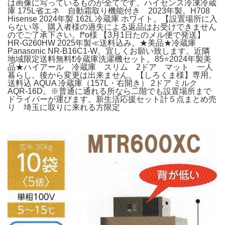
は画像に写っているものが全てです。ハイセンス冷凍冷蔵
庫 175L省エネ 自動霜取り機能付き 2023年製。H708
Hisense 2024年製 162L 冷蔵庫 ホワイト。【設置場所に入
らない等、購入者様の過失による返品はお受けできません
のでご了承下さい。f*o様 【3月1日たのメル便で発送】
HR-G260HW 2025年製≪送料込み。★美品★冷蔵庫
Panasonic NR-B16C1-W。宜しくお願い致します。近隣
地域限定送料無料❗️冷蔵庫洗濯機セット。85⭐️2024年製美
品★ハイアール 冷蔵庫 スリム 2ドア マット 一人
暮らし。後から変更は出来ません。【しろくま様】専用。
送料込 AQUA 冷蔵庫（157L・右開き） 2ドア ミルク
AQR-16D。※普通に通れる所なら二階でも設置場所まで
ドライバーが運びます。新生活応援セット計５点まとめ売
り 埼玉に取りに来れる方限定