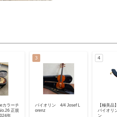
ceカラーチ
バイオリン 4/4 Josef L
【極美品】K
o.26 正規
orenz
バイオリン
024年
ン