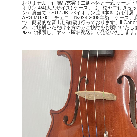
おりません。付属品充実！二胡本体と一式 ケース・教
オリン 4/4(大人サイズ) ケース、弓、松ヤニ付きセット
ン）肩当て・SUZUKI バイオリン弦 4本※弓は付
ARS MUSIC チェコ №024 2008年製 ケース、
で、簡易的な音出し確認は行っております。Il Can
め、ご理解いただける方のみご検討をお願いいたします。ヴァイ
ルムで保護し、ヤマト匿名配送にて発送いたします。SUZUK