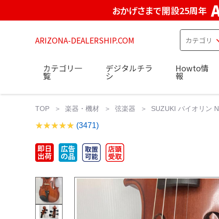
おかげさまで開設25周年
ARIZONA-DEALERSHIP.COM
カテゴリ一
デジタルチラ
Howto情
覧
シ
報
TOP
楽器・機材
弦楽器
SUZUKI バイオリン N
(3471)