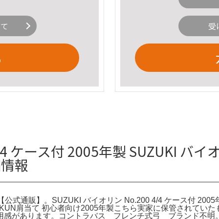
いて
受
る
4/4 ケース付 2005年製 SUZUKI バイ
細情報
年製 【公式通販】。SUZUKI バイオリン No.200 4/4 ケース付 2
ース付 KUN肩当て 初心者向け2005年製こちら実家に保管されてい
用感があります。コントラバス フレンチ式弓 ブランド不明