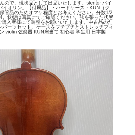
で、現状品として出品いたします。stentor バイ
/4 | バイオリン。【付属品】・ハードケース・KUN（ク
）は保管品のためオマケ程度とお考えください。分数1/2
イオリン 4/4。状態は写真にてご確認ください。弦を張った状態
じてご購入者様にて調整をお願いいたします。中古品のた
。ヴァイオリンパーツセット。ケースをプチプチとストレッチフィ
iolin 弦楽器 KUN肩当て 初心者 学生用 日本製