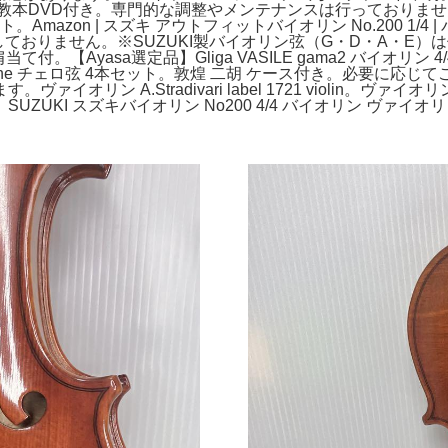
本DVD付き。専門的な調整やメンテナンスは行っておりませんの
。Amazon | スズキ アウトフィットバイオリン No.200 1
属しておりません。※SUZUKI製バイオリン弦（G・D・A・E
肩当て付。【Ayasa選定品】Gliga VASILE gama2 バ
one チェロ弦 4本セット。敦煌 二胡 ケース付き。必要に応
オリン A.Stradivari label 1721 violin
I スズキバイオリン No200 4/4 バイオリン ヴァイオリン v